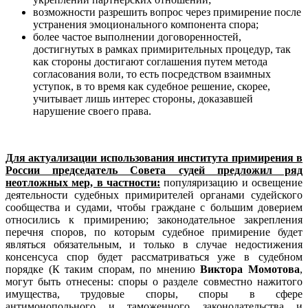
возможности разрешить вопрос через примирение после
устранения эмоционального компонента спора;
более частое выполнении договоренностей,
достигнутых в рамках примирительных процедур, так
как стороны достигают соглашения путем метода
согласования воли, то есть посредством взаимных
уступок, в то время как судебное решение, скорее,
учитывает лишь интерес стороны, доказавшей
нарушение своего права.
Для актуализации использования института примирения в
России председатель Совета судей предложил ряд
неотложных мер, в частности:
популяризацию и освещение
деятельности судебных примирителей органами судейского
сообщества и судами, чтобы граждане с большим доверием
относились к примирению; законодательное закрепления
перечня споров, по которым судебное примирение будет
являться обязательным, и только в случае недостижения
консенсуса спор будет рассматриваться уже в судебном
порядке (К таким спорам, по мнению
Виктора Момотова
,
могут быть отнесены: споры о разделе совместно нажитого
имущества, трудовые споры, споры в сфере
антимонопольного и таможенного законодательства и