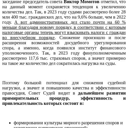
заседание
председатель совета
Виктор Момотов
отметил, что
на данный момент сохраняется тенденция к увеличению
количества дел. Так, в 2023 году судами рассмотрено более 28
млн 400 тыс. гражданских дел, что на 9,6% больше, чем в 2022
году.
А вот административных дел стало почти на 60 %
меньше благодаря новому порядку, в соответствии с которым
налоговые органы теперь могут взыскивать налоги с граждан
во внесудебном порядке
. Снижение произошло и после
расширения возможностей досудебного урегулирования
спора, а именно, когда появился институт финансового
уполномоченного. Так, в 2023 году финуполномоченным
рассмотрено 117,6 тыс. страховых споров, а значит примерно
на такое же количество дел сократилась нагрузка на суды.
Поэтому большой потенциал для снижения судебной
нагрузки, а значит и повышению качества и эффективности
правосудия, Совет Судей видит в
дальнейшем развитии
примирительных процедур, эффективность и
привлекательность которых состоит в:
формировании культуры мирного разрешения споров и
укреплении партнерских отношений;