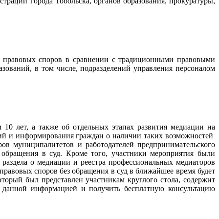
трации города Тобольска, органов образования, прокуратуры,
и правовых споров в сравнении с традиционными правовыми
зований, в том числе, подразделений управления персоналом
10 лет, а также об отдельных этапах развития медиации на
гий и информирования граждан о наличии таких возможностей
ов муниципалитетов и работодателей предпринимательского
обращения в суд. Кроме того, участники мероприятия были
раздела о медиации и реестра профессиональных медиаторов
правовых споров без обращения в суд в ближайшее время будет
орый был представлен участникам круглого стола, содержит
с данной информацией и получить бесплатную консультацию