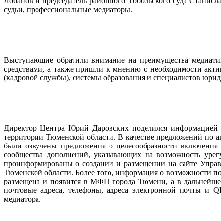
Лобанов и председатель районного Тобольского суда Станисл
судьи, профессиональные медиаторы.
Выступающие обратили внимание на преимущества медиатив
средствами, а также пришли к мнению о необходимости акти
(кадровой службы), системы образования и специалистов юри
Директор Центра Юрий Даровских поделился информацией об
территории Тюменской области. В качестве предложений по 
были озвучены предложения о целесообразности включения 
сообщества дополнений, указывающих на возможность урег
проинформированы о создании и размещении на сайте Управ
Тюменской области. Более того, информация о возможности по
размещена и появится в МФЦ города Тюмени, а в дальнейше
почтовые адреса, телефоны, адреса электронной почты и 
медиатора.