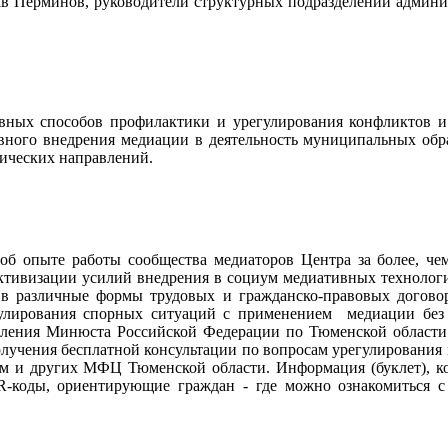
ав Перминов, руководители структурных подразделений админис
ных способов профилактики и урегулирования конфликтов 
вного внедрения медиации в деятельность муниципальных обра
дических направлений.
 опыте работы сообщества медиаторов Центра за более, чем 
активизации усилий внедрения в социум медиативных техноло
в различные формы трудовых и гражданско-правовых договор
улирования спорных ситуаций с применением медиации без 
ления Минюста Российской Федерации по Тюменской области 
лучения бесплатной консультации по вопросам урегулирования 
м и других МФЦ Тюменской области. Информация (буклет), кот
QR-коды, ориентирующие граждан - где можно ознакомиться 