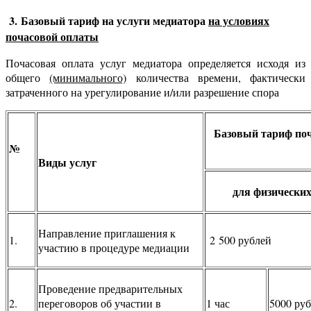
3. Базовый тариф на услуги медиатора
на условиях
почасовой оплаты
Почасовая оплата услуг медиатора определяется исходя из
общего
(минимального)
количества времени, фактически
затраченного на урегулирование и/или разрешение спора
Базовый тариф поч
№
Виды услуг
для физических
Направление приглашения к
1.
2 500 рублей
участию в процедуре медиации
Проведение предварительных
2.
переговоров об участии в
1 час
5000 ру