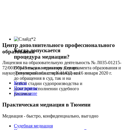
Центр дополнительного профессионального
Когда допускается
образования
процедура медиации?
Лицензия на образовательную деятельность № Л035-01215-
72/00190143 выдана приказом Департамента образования и
Обратиться к медиатору в целях
науки Тюменской области №11/ОД от 16 января 2020 г.
урегулирования спора можно как
до обращения в суд, так и на
Курсы
любой стадии судопроизводства и
Программы
даже при исполнении судебного
Расписание
решения
Практическая медиация в Тюмени
Медиация - быстро, конфиденциально, выгодно
Судебная медиация