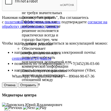
неформальной обстановке
Экономит время и деньги,
не требуя значительных
финансовых затрат
Нажимая на кнопку "отправить", Вы соглашаетесь
Эффективна, так как
с
политикой конфиденциальности
подтверждаете
согласие на
добровольно принятое
обработку персональных данных
.
решение исполняется
практически всегда и
гораздо быстрее, чем
Чтобы задать вопрос или обратиться за консультацией можно:
судебное решение
Обеспечивает
🢒 направить письмо на адрес электронной почты:
конфиденциальность и
позволяет избежать
centrmediacii72@mail.ru
разглашения деликатной или
🢒 позвонить по телефону(факс) — +7(3452)36-03-66
коммерческой информации
🢒 направить голосовое или смс-сообщение (Viber,
Способствует сохранению
личных или партнерских
WhatsApp, Telegram) на номер — 89044-90-67-36
отношений между
сторонами
Отмена
Медиаторы центра