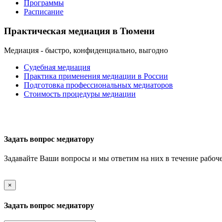
Программы
Расписание
Практическая медиация в Тюмени
Медиация - быстро, конфиденциально, выгодно
Судебная медиация
Практика применения медиации в России
Подготовка профессиональных медиаторов
Когда допускается
Стоимость процедуры медиации
процедура медиации?
Обратиться к медиатору в целях
урегулирования спора можно как
Задать вопрос медиатору
до обращения в суд, так и на
любой стадии судопроизводства и
Задавайте Ваши вопросы и мы ответим на них в течение рабоче
даже при исполнении судебного
решения
×
Задать вопрос медиатору