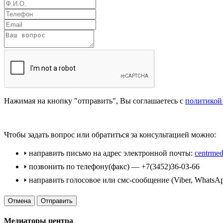
Нажимая на кнопку "отправить", Вы соглашаетесь с
политикой
Чтобы задать вопрос или обратиться за консультацией можно:
🢒 направить письмо на адрес электронной почты:
centrmed
Почему стоит
🢒 позвонить по телефону(факс) — +7(3452)36-03-66
использовать медиацию?
🢒 направить голосовое или смс-сообщение (Viber, WhatsA
Процедура медиации:
Отмена
Ориентирована на
Медиаторы центра
урегулирование спора в