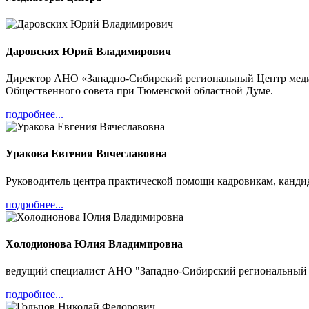
интересах обеих сторон в
неформальной обстановке
Экономит время и деньги,
не требуя значительных
Даровских Юрий Владимирович
финансовых затрат
Эффективна, так как
Директор АНО «Западно-Сибирский региональный Центр медиа
добровольно принятое
Общественного совета при Тюменской областной Думе.
решение исполняется
практически всегда и
подробнее...
гораздо быстрее, чем
судебное решение
Обеспечивает
Уракова Евгения Вячеславовна
конфиденциальность и
позволяет избежать
Руководитель центра практической помощи кадровикам, канд
разглашения деликатной или
коммерческой информации
подробнее...
Способствует сохранению
личных или партнерских
отношений между
Холодионова Юлия Владимировна
сторонами
ведущий специалист АНО "Западно-Сибирский региональный Ц
подробнее...